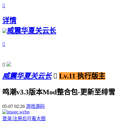

详情
威震华夏关云长


威震华夏关云长

Lv.11 执行版主
鸣潮v3.3版本Mod整合包-更新至绯雪
05-07 02:26
游戏源码
登录/注册后可看大图