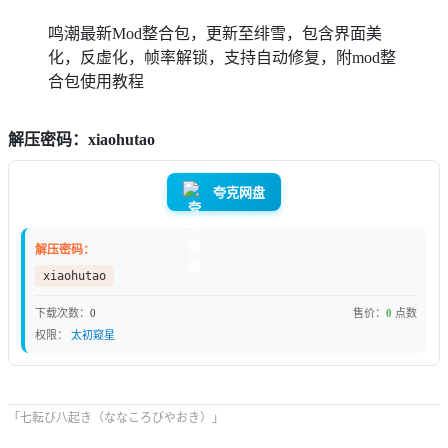
鸣潮最新Mod整合包，更新至绯雪，包含界面美
化，反虚化，帧率解锁，支持自动修复，附mod整
合包使用教程
解压密码：xiaohutao
夸克网盘
解压密码：
xiaohutao
下载次数：
0
售价：
0
点数
权限：
太初窥星
「七転び八起き（ななころびやおき）」