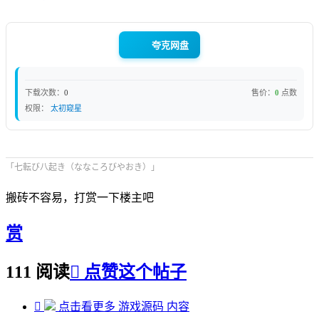
夸克网盘
下载次数：
0
售价：
0
点数
权限：
太初窥星
「七転び八起き（ななころびやおき）」
搬砖不容易，打赏一下楼主吧
赏
111 阅读

点赞这个帖子

点击看更多
游戏源码
内容