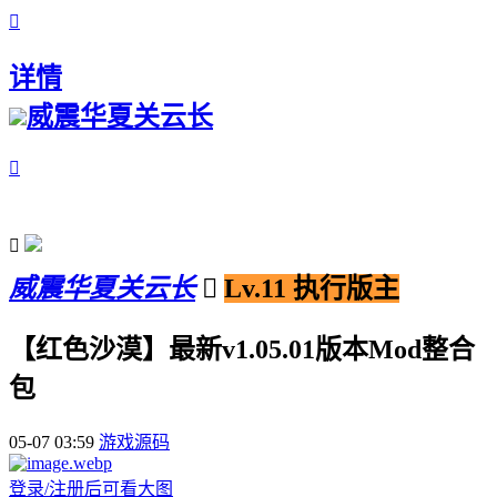

详情
威震华夏关云长


威震华夏关云长

Lv.11 执行版主
【红色沙漠】最新v1.05.01版本Mod整合
包
05-07 03:59
游戏源码
登录/注册后可看大图