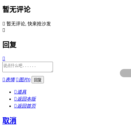
暂无评论

暂无评论, 快来抢沙发

回复


表情

图片
0

道具

返回本版

返回首页
取消