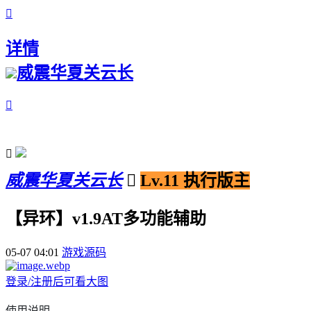

详情
威震华夏关云长


威震华夏关云长

Lv.11 执行版主
【异环】v1.9AT多功能辅助
05-07 04:01
游戏源码
登录/注册后可看大图
使用说明