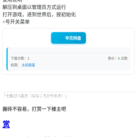
解压到桌面以管理员方式运行
打开游戏，进到世界后，按初始化
+号开关菜单
夸克网盘
下载次数：
1
售价：
0
点数
权限：
太初窥星
「七転び八起き（ななころびやおき）」
搬砖不容易，打赏一下楼主吧
赏