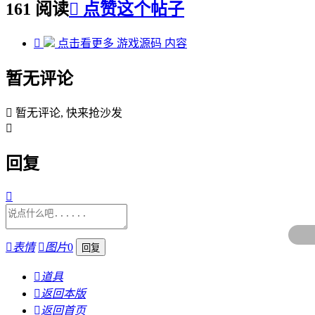
161 阅读

点赞这个帖子

点击看更多
游戏源码
内容
暂无评论

暂无评论, 快来抢沙发

回复


表情

图片
0

道具

返回本版

返回首页