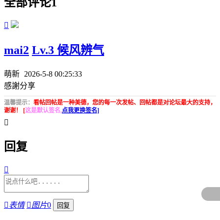
全部评论
1

mai2
Lv.3 候风辨气
萌新
2026-5-8 00:25:33
感謝分享
温馨提示：
看帖回帖是一种美德，您的每一次发帖、回帖都是对论坛最大的支持，
谢谢！ [
这是默认签名,
点我更换签名]

回复


表情

图片
0