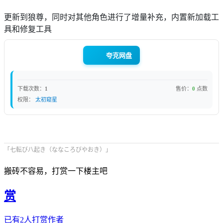
更新到狼尊，同时对其他角色进行了增量补充，内置新加载工
具和修复工具
夸克网盘
下载次数：
1
售价：
0
点数
权限：
太初窥星
「七転び八起き（ななころびやおき）」
搬砖不容易，打赏一下楼主吧
赏
已有
2
人打赏作者