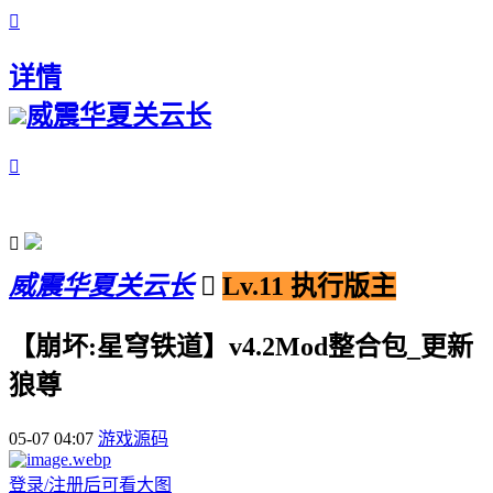

详情
威震华夏关云长


威震华夏关云长

Lv.11 执行版主
【崩坏:星穹铁道】v4.2Mod整合包_更新
狼尊
05-07 04:07
游戏源码
登录/注册后可看大图