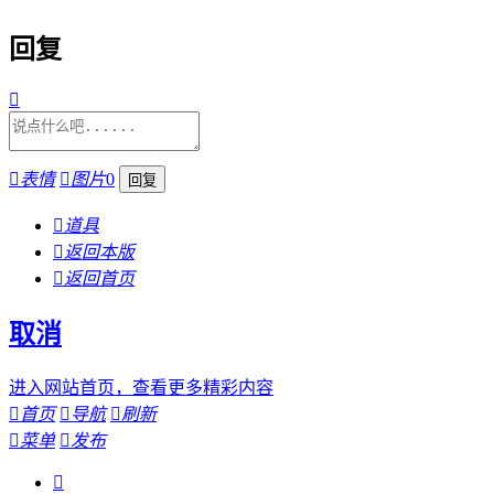
回复


表情

图片
0

道具

返回本版

返回首页
取消
进入网站首页，查看更多精彩内容

首页

导航

刷新

菜单

发布
