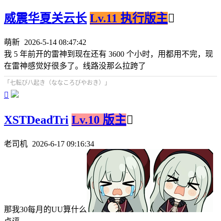
威震华夏关云长
Lv.11 执行版主

萌新
2026-5-14 08:47:42
我 5 年前开的雷神到现在还有 3600 个小时，用都用不完，现
在雷神感觉好很多了。线路没那么拉跨了
「七転び八起き（ななころびやおき）」

XSTDeadTri
Lv.10 版主

老司机
2026-6-17 09:16:34
那我30每月的UU算什么