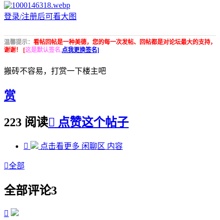
登录/注册后可看大图
温馨提示：
看帖回帖是一种美德，您的每一次发帖、回帖都是对论坛最大的支持，
谢谢！ [
这是默认签名,
点我更换签名]
搬砖不容易，打赏一下楼主吧
赏
223 阅读

点赞这个帖子

点击看更多
闲聊区
内容

全部
全部评论
3
