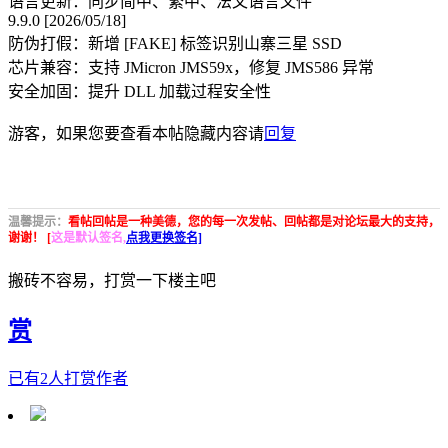
语言更新：同步简中、繁中、法文语言文件
9.9.0 [2026/05/18]
防伪打假：新增 [FAKE] 标签识别山寨三星 SSD
芯片兼容：支持 JMicron JMS59x，修复 JMS586 异常
安全加固：提升 DLL 加载过程安全性
游客，如果您要查看本帖隐藏内容请
回复
温馨提示：
看帖回帖是一种美德，您的每一次发帖、回帖都是对论坛最大的支持，
谢谢！ [
这是默认签名,
点我更换签名]
搬砖不容易，打赏一下楼主吧
赏
已有
2
人打赏作者