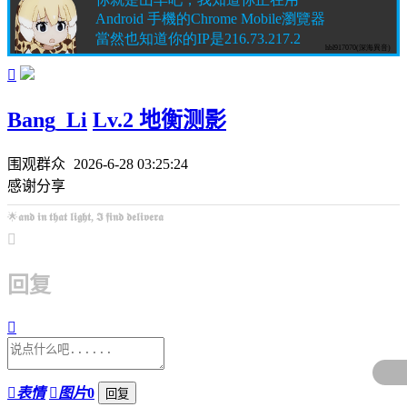

Bang_Li
Lv.2 地衡测影
围观群众
2026-6-28 03:25:24
感谢分享
🌟
𝖆𝖓𝖉 𝖎𝖓 𝖙𝖍𝖆𝖙 𝖑𝖎𝖌𝖍𝖙, 𝕴 𝖋𝖎𝖓𝖉 𝖉𝖊𝖑𝖎𝖛𝖊𝖗𝖆

回复


表情

图片
0