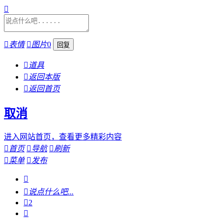


表情

图片
0

道具

返回本版

返回首页
取消
进入网站首页，查看更多精彩内容

首页

导航

刷新

菜单

发布


说点什么吧...

2
