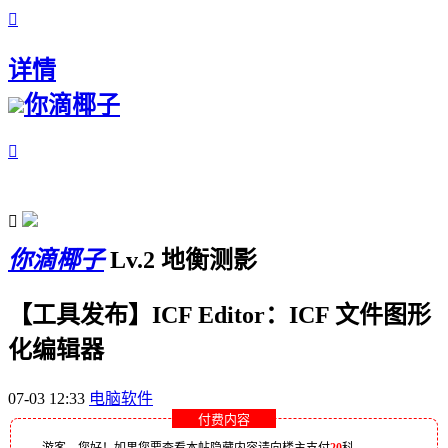

详情
你滴椰子


你滴椰子
Lv.2 地衡测影
【工具发布】ICF Editor：ICF 文件图形
化编辑器
07-03 12:33
电脑软件
付费内容
游客，您好！如果您要查看本帖隐藏内容请向楼主支付
20
科