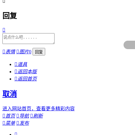

回复


表情

图片
0

道具

返回本版

返回首页
取消
进入网站首页，查看更多精彩内容

首页

导航

刷新

菜单

发布
