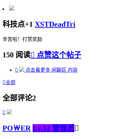
科技点+1
XSTDeadTri
辛苦啦！打赏奖励
150 阅读

点赞这个帖子

点击看更多
闲聊区
内容

全部
全部评论
2

PO￦ER
Lv.12 管理员
