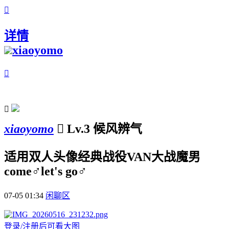

详情
xiaoyomo


xiaoyomo

Lv.3 候风辨气
适用双人头像经典战役VAN大战魔男
come♂let's go♂
07-05 01:34
闲聊区
登录/注册后可看大图