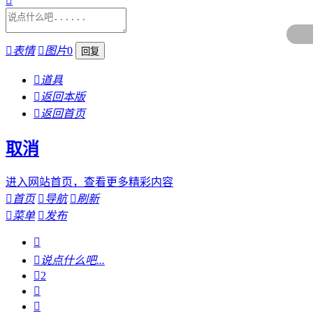


表情

图片
0

道具

返回本版

返回首页
取消
进入网站首页，查看更多精彩内容

首页

导航

刷新

菜单

发布


说点什么吧...

2

