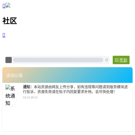

社区

Pixtech 社区 - 云计算、L
/
2
签到
活动公告
通知：
本站资源由网友上传分享，如有违规等问题请到版务模块进
行投诉，资源失效请在帖子内回复要求补档，会尽快处理！
10-23 09:31