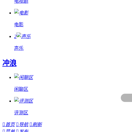
电视剧
电影
2
声乐
冲浪
闲聊区
评测区

首页

导航

刷新

菜单

发布