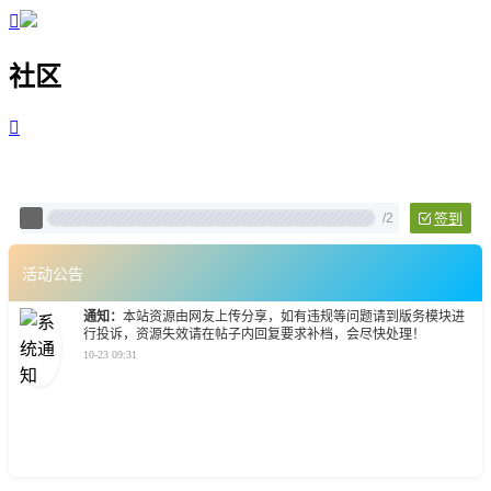

社区

Pixtech 社区 - 云计算、L
/
2
签到
活动公告
通知：
本站资源由网友上传分享，如有违规等问题请到版务模块进
行投诉，资源失效请在帖子内回复要求补档，会尽快处理！
10-23 09:31