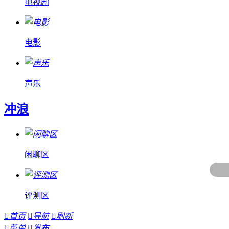
电视剧
电影
声乐
冲浪
闲聊区
评测区

首页

导航

刷新

菜单

发布