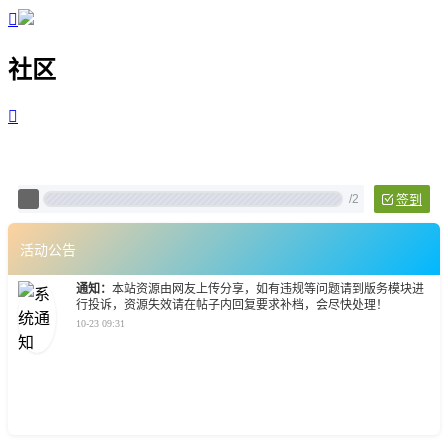

社区

Pixtech 社区 - 云计算、L
/
2
签到
活动公告
通知：
本站资源由网友上传分享，如有违规等问题请到版务模块进
行投诉，资源失效请在帖子内回复要求补档，会尽快处理！
10-23 09:31