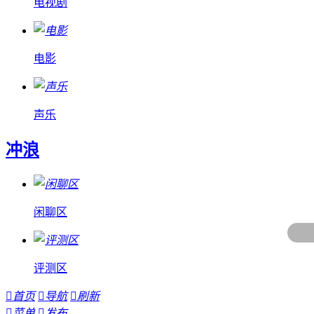
电视剧
电影
声乐
冲浪
闲聊区
评测区

首页

导航

刷新

菜单

发布