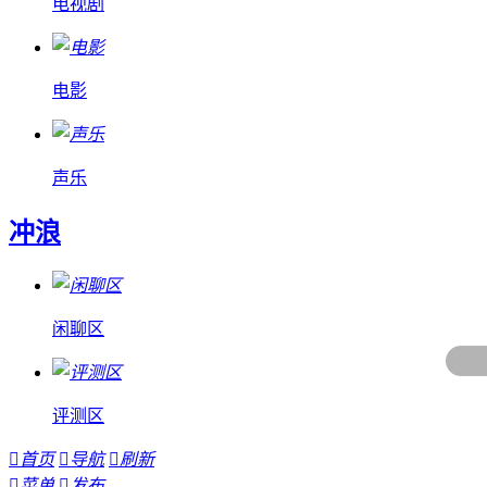
电视剧
电影
声乐
冲浪
闲聊区
评测区

首页

导航

刷新

菜单

发布