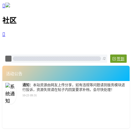

社区

Pixtech 社区 - 云计算、L
/
2
签到
活动公告
通知：
本站资源由网友上传分享，如有违规等问题请到版务模块进
行投诉，资源失效请在帖子内回复要求补档，会尽快处理！
10-23 09:31