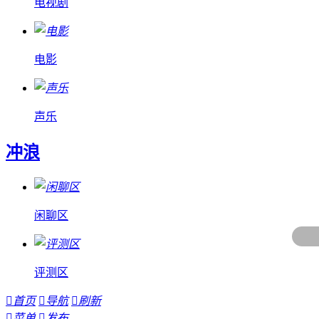
电视剧
电影
声乐
冲浪
闲聊区
评测区

首页

导航

刷新

菜单

发布