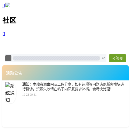

社区

Pixtech 社区 - 云计算、L
/
2
签到
活动公告
通知：
本站资源由网友上传分享，如有违规等问题请到版务模块进
行投诉，资源失效请在帖子内回复要求补档，会尽快处理！
10-23 09:31