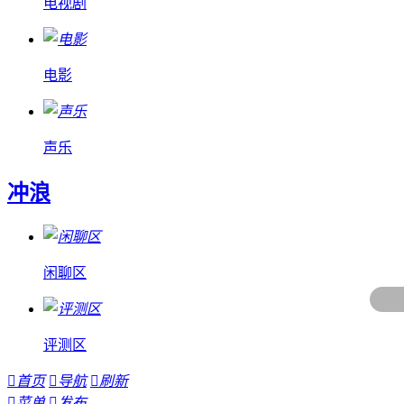
电视剧
电影
声乐
冲浪
闲聊区
评测区

首页

导航

刷新

菜单

发布