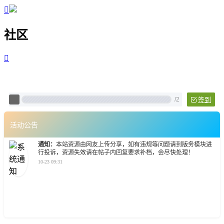

社区

Pixtech 社区 - 云计算、L
/
2
签到
活动公告
通知：
本站资源由网友上传分享，如有违规等问题请到版务模块进
行投诉，资源失效请在帖子内回复要求补档，会尽快处理！
10-23 09:31