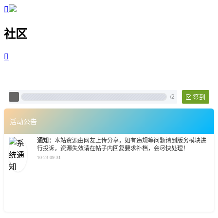

社区

Pixtech 社区 - 云计算、L
/
2
签到
活动公告
通知：
本站资源由网友上传分享，如有违规等问题请到版务模块进
行投诉，资源失效请在帖子内回复要求补档，会尽快处理！
10-23 09:31