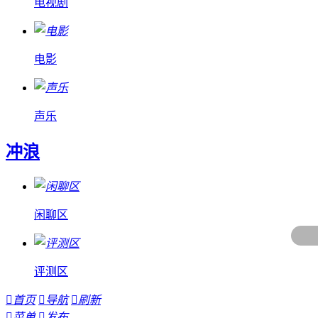
电视剧
电影
声乐
冲浪
闲聊区
评测区

首页

导航

刷新

菜单

发布