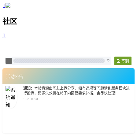

社区

Pixtech 社区 - 云计算、L
/
2
签到
活动公告
通知：
本站资源由网友上传分享，如有违规等问题请到版务模块进
行投诉，资源失效请在帖子内回复要求补档，会尽快处理！
10-23 09:31