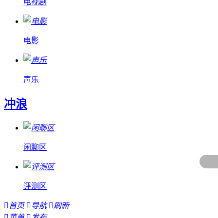
电视剧
电影
声乐
冲浪
闲聊区
评测区

首页

导航

刷新

菜单

发布