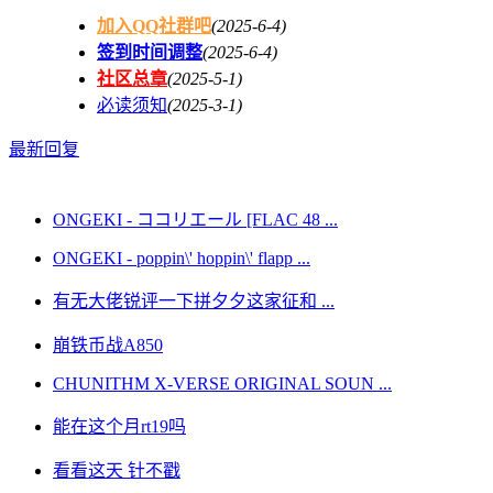
加入QQ社群吧
(2025-6-4)
签到时间调整
(2025-6-4)
社区总章
(2025-5-1)
必读须知
(2025-3-1)
最新回复
ONGEKI - ココリエール [FLAC 48 ...
ONGEKI - poppin\' hoppin\' flapp ...
有无大佬锐评一下拼夕夕这家征和 ...
崩铁币战A850
CHUNITHM X-VERSE ORIGINAL SOUN ...
能在这个月rt19吗
看看这天 针不戳