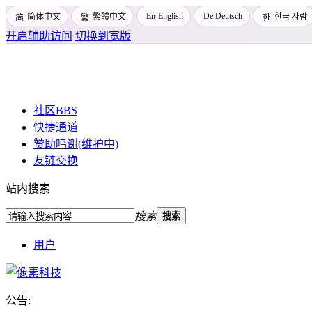
English
Deutsch
简体中文
繁體中文
한국 사람
开启辅助访问
切换到宽版
社区
BBS
快捷通道
赞助鸣谢(维护中)
友链交换
站内搜索
搜索
搜索
用户
公告:
Pixtech 社区 - 云计算、L