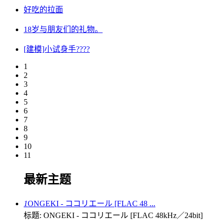
好吃的拉面
18岁与朋友们的礼物。
[建模]小试身手????
1
2
3
4
5
6
7
8
9
10
11
最新主题
1
ONGEKI - ココリエール [FLAC 48 ...
标题: ONGEKI - ココリエール [FLAC 48kHz／24bit]