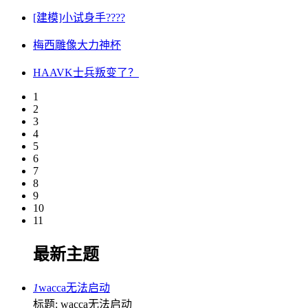
[建模]小试身手????
梅西雕像大力神杯
HAAVK士兵叛变了？
1
2
3
4
5
6
7
8
9
10
11
最新主题
1
wacca无法启动
标题: wacca无法启动