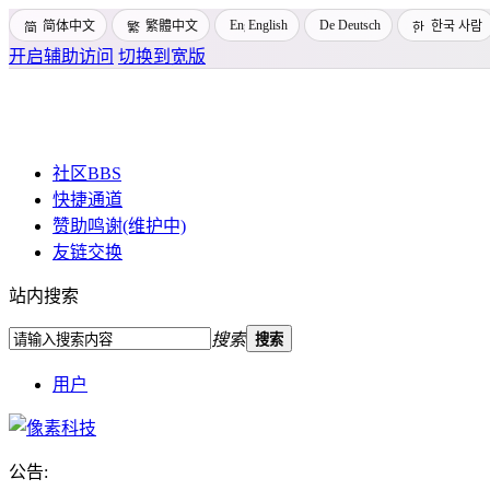
English
Deutsch
简体中文
繁體中文
한국 사람
开启辅助访问
切换到宽版
社区
BBS
快捷通道
赞助鸣谢(维护中)
友链交换
站内搜索
搜索
搜索
用户
公告:
Pixtech 社区 - 云计算、L