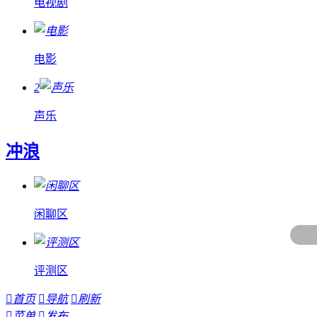
电视剧
电影
2
声乐
冲浪
闲聊区
评测区

首页

导航

刷新

菜单

发布