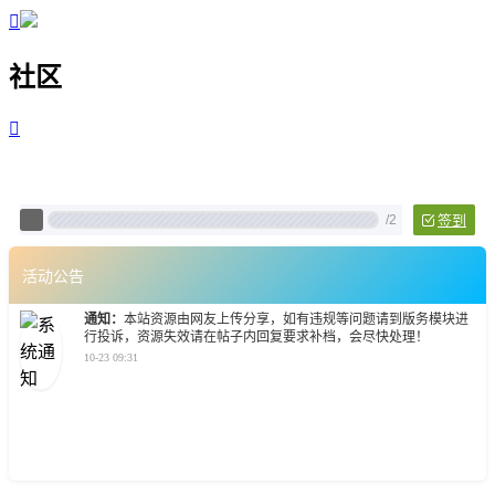

社区

Pixtech 社区 - 云计算、L
/
2
签到
活动公告
通知：
本站资源由网友上传分享，如有违规等问题请到版务模块进
行投诉，资源失效请在帖子内回复要求补档，会尽快处理！
10-23 09:31