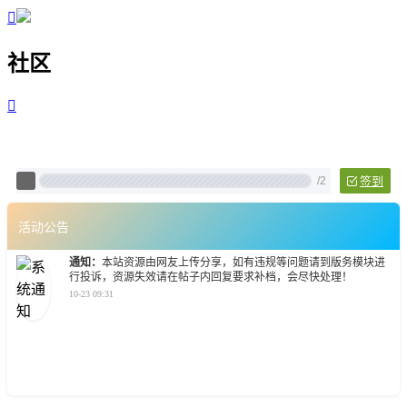

社区

Pixtech 社区 - 云计算、L
/
2
签到
活动公告
通知：
本站资源由网友上传分享，如有违规等问题请到版务模块进
行投诉，资源失效请在帖子内回复要求补档，会尽快处理！
10-23 09:31