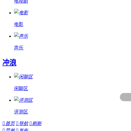
电视剧
电影
声乐
冲浪
闲聊区
评测区

首页

导航

刷新

菜单

发布