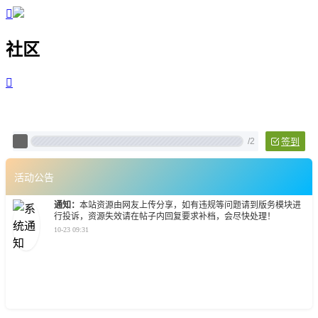

社区

Pixtech 社区 - 云计算、L
/
2
签到
活动公告
通知：
本站资源由网友上传分享，如有违规等问题请到版务模块进
行投诉，资源失效请在帖子内回复要求补档，会尽快处理！
10-23 09:31