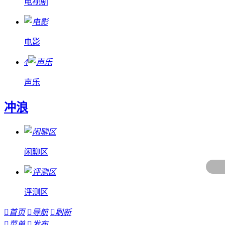
电视剧
电影
4
声乐
冲浪
闲聊区
评测区

首页

导航

刷新

菜单

发布