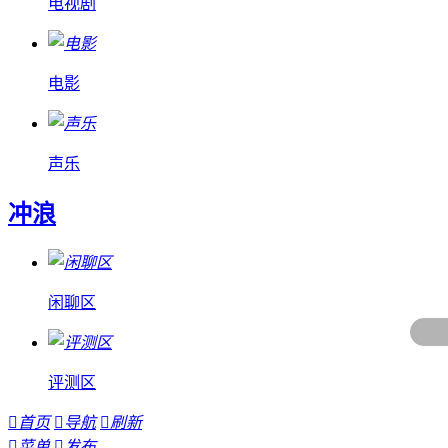
电视剧
电影
声乐
冲浪
闲聊区
评测区

首页

导航

刷新

菜单

发布