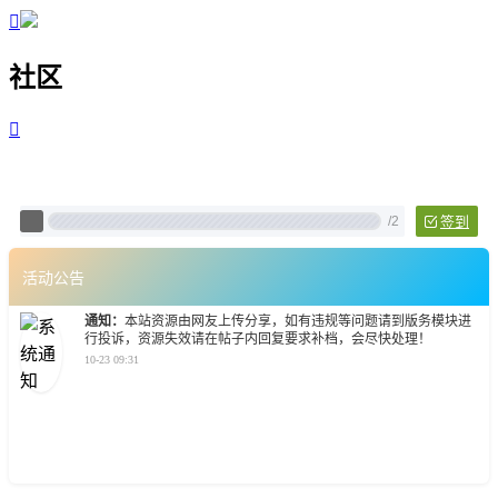

社区

Pixtech 社区 - 云计算、L
/
2
签到
活动公告
通知：
本站资源由网友上传分享，如有违规等问题请到版务模块进
行投诉，资源失效请在帖子内回复要求补档，会尽快处理！
10-23 09:31