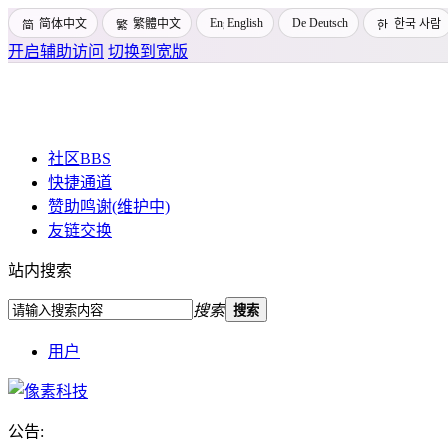
English
Deutsch
简体中文
繁體中文
한국 사람
开启辅助访问
切换到宽版
社区
BBS
快捷通道
赞助鸣谢(维护中)
友链交换
站内搜索
搜索
搜索
用户
公告:
Pixtech 社区 - 云计算、L