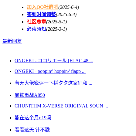
加入QQ社群吧
(2025-6-4)
签到时间调整
(2025-6-4)
社区总章
(2025-5-1)
必读须知
(2025-3-1)
最新回复
ONGEKI - ココリエール [FLAC 48 ...
ONGEKI - poppin\' hoppin\' flapp ...
有无大佬锐评一下拼夕夕这家征和 ...
崩铁币战A850
CHUNITHM X-VERSE ORIGINAL SOUN ...
能在这个月rt19吗
看看这天 针不戳