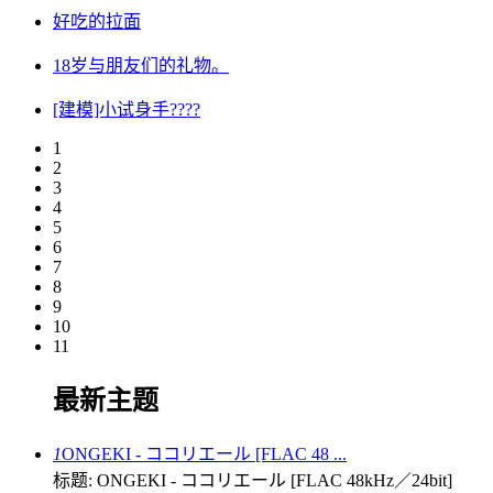
好吃的拉面
18岁与朋友们的礼物。
[建模]小试身手????
1
2
3
4
5
6
7
8
9
10
11
最新主题
1
ONGEKI - ココリエール [FLAC 48 ...
标题: ONGEKI - ココリエール [FLAC 48kHz／24bit]