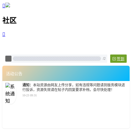

社区

Pixtech 社区 - 云计算、L
/
2
签到
活动公告
通知：
本站资源由网友上传分享，如有违规等问题请到版务模块进
行投诉，资源失效请在帖子内回复要求补档，会尽快处理！
10-23 09:31