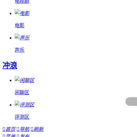
电视剧
电影
声乐
冲浪
闲聊区
评测区

首页

导航

刷新

菜单

发布