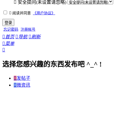

安全提问(未设置请忽略)

阅读并同意
《用户协议》
登录
忘记密码
注册帐号

首页

导航

刷新

菜单

选择您感兴趣的东西发布吧 ^_^ !

发帖子

微资讯