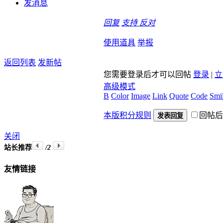
发消息
回复
支持
反对
使用道具
举报
返回列表
发新帖
您需要登录后才可以回帖
登录
|
立
高级模式
B
Color
Image
Link
Quote
Code
Smil
本版积分规则
回帖后
发表回复
关闭
站长推荐
/2
友情链接