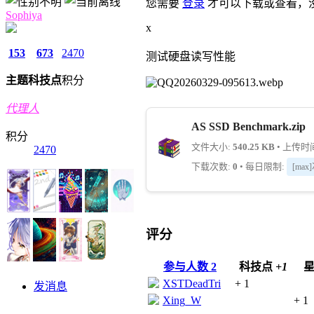
您需要
登录
才可以下载或查看，
Sophiya
x
153
673
2470
测试硬盘读写性能
主题
科技点
积分
代理人
AS SSD Benchmark.zip
积分
文件大小:
540.25 KB
• 上传时间:
2470
下载次数:
0
• 每日限制:
[max
评分
参与人数
2
科技点
+1
XSTDeadTri
+ 1
发消息
Xing_W
+ 1