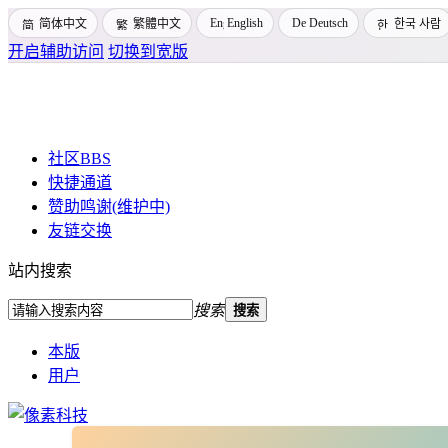
English
Deutsch
简体中文
繁體中文
한국 사람
开启辅助访问
切换到宽版
社区
BBS
快捷通道
赞助鸣谢(维护中)
友链交换
站内搜索
搜索
搜索
本版
用户