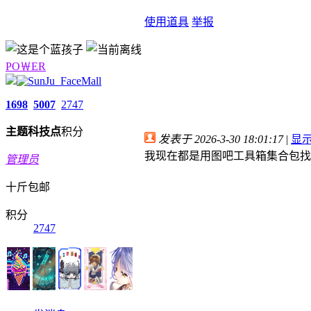
使用道具
举报
PO￦ER
1698
5007
2747
主题
科技点
积分
发表于 2026-3-30 18:01:17
|
显
我现在都是用图吧工具箱集合包找
管理员
十斤包邮
积分
2747