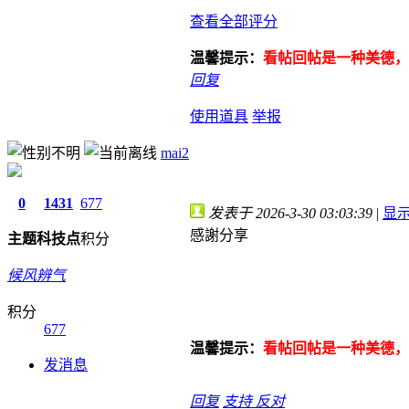
查看全部评分
温馨提示：
看帖回帖是一种美德，
回复
使用道具
举报
mai2
0
1431
677
发表于 2026-3-30 03:03:39
|
显
感謝分享
主题
科技点
积分
候风辨气
积分
677
温馨提示：
看帖回帖是一种美德，
发消息
回复
支持
反对