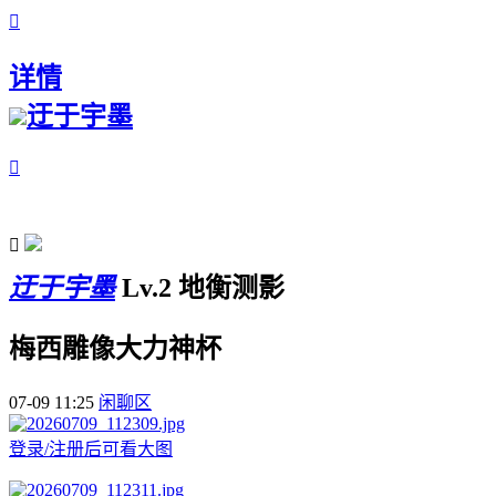

详情
迂于宇墨


迂于宇墨
Lv.2 地衡测影
梅西雕像大力神杯
07-09 11:25
闲聊区
登录/注册后可看大图