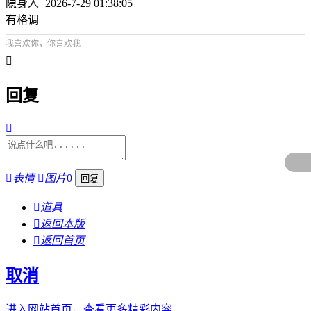
隐身人
2026-7-29 01:38:05
有格调
我喜欢你，你喜欢我

回复


表情

图片
0

道具

返回本版

返回首页
取消
进入网站首页，查看更多精彩内容