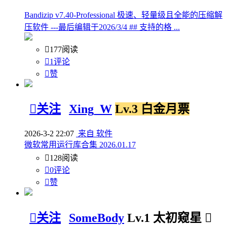
Bandizip v7.40-Professional 极速、轻量级且全能的压缩解
压软件 ---最后编辑于2026/3/4 ## 支持的格 ...

177阅读

1评论

赞

关注
Xing_W
Lv.3 白金月票
2026-3-2 22:07
来自 软件
微软常用运行库合集 2026.01.17

128阅读

0评论

赞

关注
SomeBody
Lv.1 太初窥星
