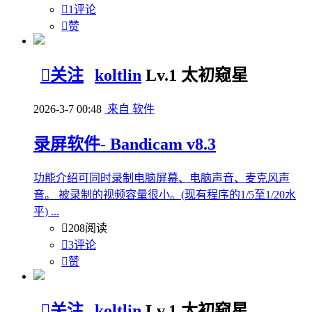

1评论

赞

关注
koltlin
Lv.1 太初窥星
2026-3-7 00:48
来自 软件
录屏软件- Bandicam v8.3
功能介绍可同时录制电脑屏幕、电脑声音、麦克风声
音。 被录制的视频容量很小。(现有程序的1/5至1/20水
平) ...

208阅读

3评论

赞

关注
koltlin
Lv.1 太初窥星