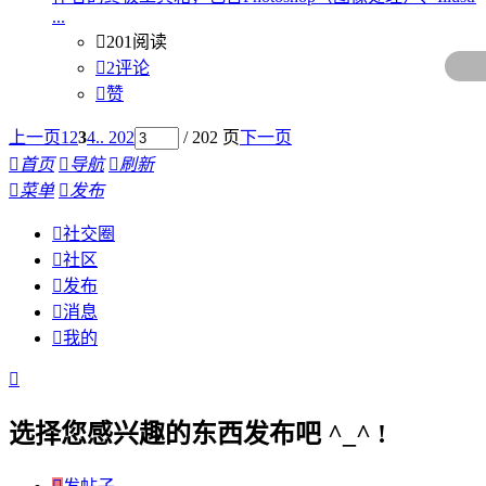
...

201阅读

2评论

赞
上一页
1
2
3
4
.. 202
/ 202 页
下一页

首页

导航

刷新

菜单

发布

社交圈

社区

发布

消息

我的

选择您感兴趣的东西发布吧 ^_^ !